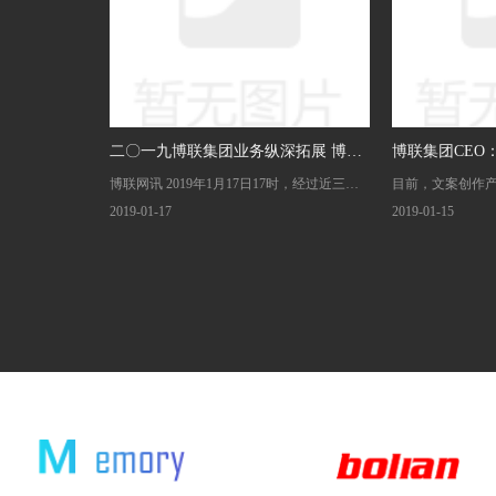
高铁、飞机都被
含设计。
二〇一九博联集团业务纵深拓展 博联
博联集团CEO
博联网讯 2019年1月17日17时，经过近三个
目前，文案创作
文创网络平台正式上线运营
识产品是文创
月夜以继日的策划创意，博联文创网络平台
市再生的新引擎
2019-01-17
2019-01-15
正式上线运营，清晰的业务定位，规范的运
很薄弱，但这只“
营管理，标志着集团业务向纵深拓展迈出了
和从业者“跑马圈
坚实一步。
出特色？