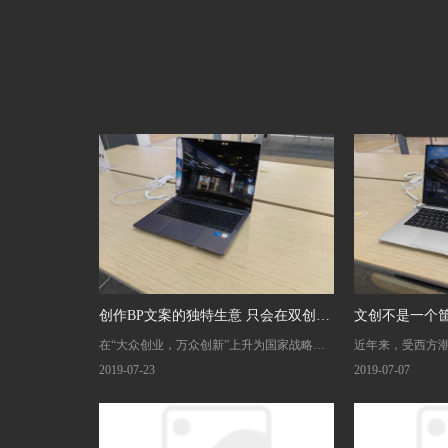
创作BP文案的独特生意 只会在双创大
文创不是一个筐
在“大众创业，万众创新”上升为国家战略的
近年来，受西方
时代出现
大环境中，博联文创发现了一门极具时代感
流行“文创热”，
2019-07-23
2019-07-07
的生意，创作BP文案。俗话说“泡妞先看
罗列了几十个可
脸，融资先看BP”，足见BP价值的重要性。
别，除了我们熟
影视、旅游等项