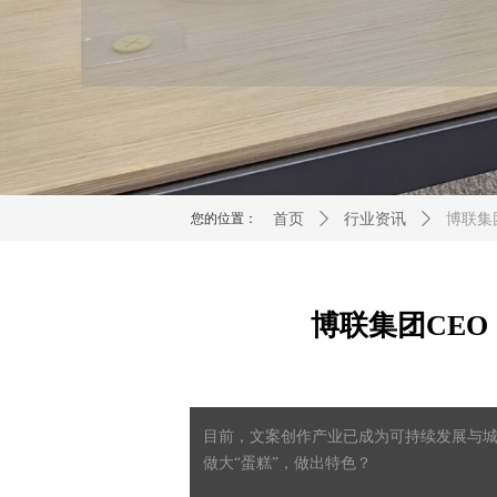
您的位置：
首页
ꄲ
行业资讯
ꄲ
博联集
博联集团CE
目前，文案创作产业已成为可持续发展与城
做大“蛋糕”，做出特色？