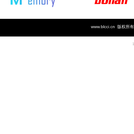
www.blcci.cn 版