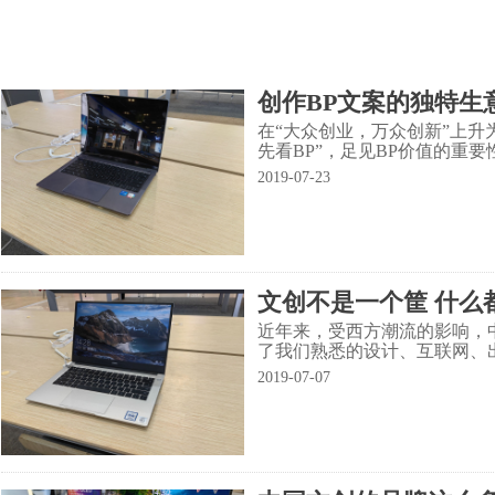
软文之所以叫做软文，精妙之处就在于一个“软”字，
现在自媒体已经是新兴的
好似绵里藏针，收而不露，克敌于无形。软文追求的
自媒体人，坐拥众多的
是一种春风化雨、润物无声的传播效果。
的。所以，现在很多人都
非正规的媒介却有正规媒
创作BP文案的独特生
而代写自媒体文章
在“大众创业，万众创新”上
先看BP”，足见BP价值的重要
2019-07-23
文创不是一个筐 什么
近年来，受西方潮流的影响，
了我们熟悉的设计、互联网、
2019-07-07